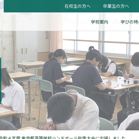
在校生の方へ
卒業生の方へ
学校案内
学びの特
令和４年度 東京都高等学校ハンドボール秋季大会に出場しました