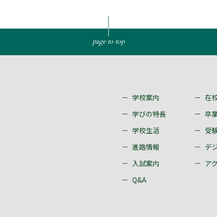
page to top
学校案内
在
学びの特長
卒
学校生活
受
進路情報
デ
入試案内
ア
Q&A