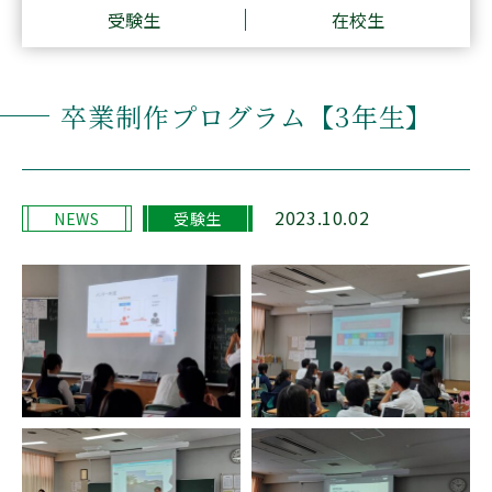
受験生
在校生
Q&A
卒業制作プログラム【3年生】
在校生の方へ
卒業生の方へ
受験生の方へ
デジタルパンフレット
2023.10.02
アクセス
NEWS
受験生
新着情報
安全への取り組み
プライバシーポリシー
採用情報
情報公開
90周年記念事業
寄付金の募集について