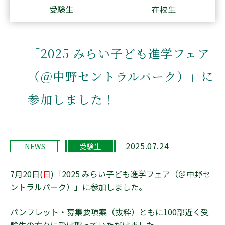
受験生
在校生
Q&A
「2025 みらい子ども進学フェア
在校生の方へ
卒業生の方へ
（＠中野セントラルパーク）」に
受験生の方へ
デジタルパンフレット
参加しました！
アクセス
新着情報
安全への取り組み
プライバシーポリシー
採用情報
情報公開
2025.07.24
NEWS
受験生
90周年記念事業
寄付金の募集について
7月20日(
日
)「2025 みらい子ども進学フェア（＠中野セ
ントラルパーク）」に参加しました。
パンフレット・募集要項案（抜粋）ともに100部近く受