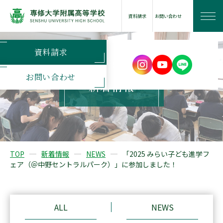
資料請求
お問い合わせ
資料請求
学校案内
お問い合わせ
新着情報
学びの特長
学校生活
TOP
新着情報
NEWS
「2025 みらい子ども進学フ
ェア（＠中野セントラルパーク）」に参加しました！
進路情報
入試案内
ALL
NEWS