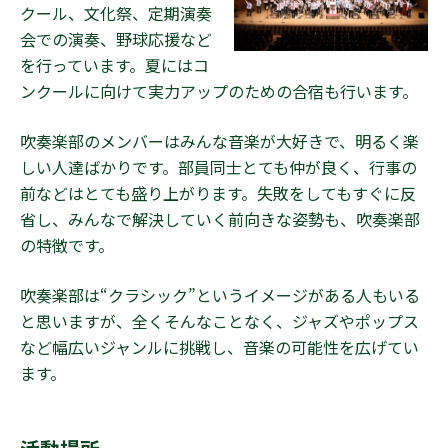
クール、文化祭、定期演奏
Q&A
会での演奏、野球応援など
を行っています。夏にはコ
ンクールに向けて実力アップのための合宿も行います。
在校生の方へ
卒業生の方へ
吹奏楽部のメンバーはみんな音楽が大好きで、明るく楽
受験生の方へ
デジタルパンフレット
しい人達ばかりです。部員同士とても仲が良く、行事の
前などはとても盛り上がります。失敗をしてもすぐに反
アクセス
新着情報
省し、みんなで解決していく前向きな姿勢も、吹奏楽部
安全への取り組み
プライバシーポリシー
の特徴です。
採用情報
情報公開
吹奏楽部は“クラシック”というイメージがある人もいる
90周年記念事業
と思いますが、全くそんなことなく、ジャズやポップス
寄付金の募集について
など幅広いジャンルに挑戦し、音楽の可能性を広げてい
ます。