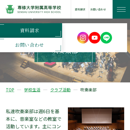
資料請求
お問い合わせ
資料請求
学校案内
お問い合わせ
吹奏楽部
学びの特長
学校生活
TOP
学校生活
クラブ活動
吹奏楽部
進路情報
私達吹奏楽部は週6日を基
本に、音楽室などの教室で
入試案内
活動しています。主にコン