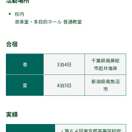
活動場所
校内
音楽室・多目的ホール 普通教室
合宿
千葉県南房総
春
3泊4日
市岩井海岸
新潟県南魚沼
夏
4泊5日
市
実績
・第６４回東京都高等学校吹