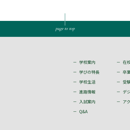
page to top
学校案内
在
学びの特長
卒
学校生活
受
進路情報
デ
入試案内
ア
Q&A