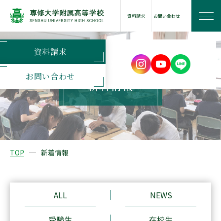
資料請求
お問い合わせ
資料請求
学校案内
お問い合わせ
新着情報
学びの特長
学校生活
TOP
新着情報
進路情報
ALL
NEWS
入試案内
受験生
在校生