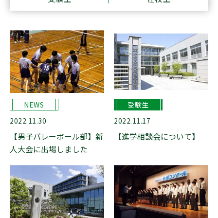
Q&A
在校生の方へ
卒業生の方へ
受験生の方へ
デジタルパンフレット
アクセス
新着情報
NEWS
受験生
安全への取り組み
プライバシーポリシー
2022.11.30
2022.11.17
【男子バレーボール部】新
【進学相談会について】
採用情報
情報公開
人大会に出場しました
90周年記念事業
寄付金の募集について