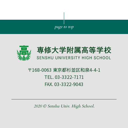
page to top
〒168-0063 東京都杉並区和泉4-4-1
TEL.
03-3322-7171
FAX. 03-3322-9043
2020 © Senshu Univ. High School.