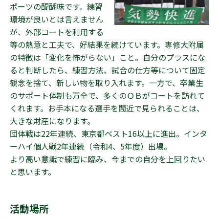
ポーツの醍醐味です。練習
Q&A
環境が良いとは言えません
が、外部コートを利用する
等の熱意と工夫で、好結果を続けています。専修大附属
の特徴は「変化を怖がらない」こと。自分のプラスにな
在校生の方へ
卒業生の方へ
ると判断したら、練習方法、試合の仕方等について固定
受験生の方へ
デジタルパンフレット
観念を捨て、新しい物を取り入れます。一方で、卒業生
のサポート体制も万全で、多くのＯＢがコートを訪れて
アクセス
新着情報
くれます。お手本になる選手を間近で見られることは、
安全への取り組み
プライバシーポリシー
大きな財産になります。
団体戦は22年連続、東京都ベスト16以上に進出。インタ
採用情報
情報公開
ーハイ個人戦2年連続（令和4、5年度）出場。
90周年記念事業
寄付金の募集について
より高い意識で練習に臨み、今までの自分を上回りたい
と思います。
活動場所