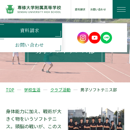
資料請求
お問い合わせ
資料請求
学校案内
お問い合わせ
男子ソフトテニス部
学びの特長
学校生活
TOP
学校生活
クラブ活動
男子ソフトテニス部
進路情報
身体能力に加え、戦術が大
きく物をいうソフトテニ
入試案内
ス。頭脳の戦いが、このス